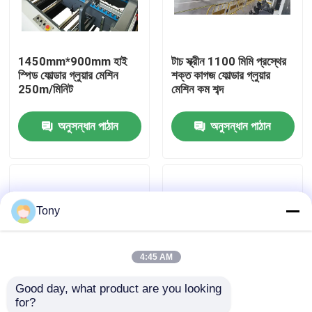
কারখানা পরিদর্শন
1450mm*900mm হাই
টাচ স্ক্রীন 1100 মিমি প্রস্থের
স্পিড ফোল্ডার গ্লুয়ার মেশিন
শক্ত কাগজ ফোল্ডার গ্লুয়ার
গুণমান নিয়ন্ত্রণ
250m/মিনিট
মেশিন কম শব্দ
অনুসন্ধান পাঠান
অনুসন্ধান পাঠান
আমাদের সাথে যোগাযোগ
খবর
Tony
মামলা
4:45 AM
একটি উদ্ধৃতি অনুরোধ করুন
Good day, what product are you looking 
for?
বাঁশি লেমিনেটর মেশিন
650mm*700mm ফোল্ডার
চার হেক্স বক্স ফোল্ডার গ্লুয়ার