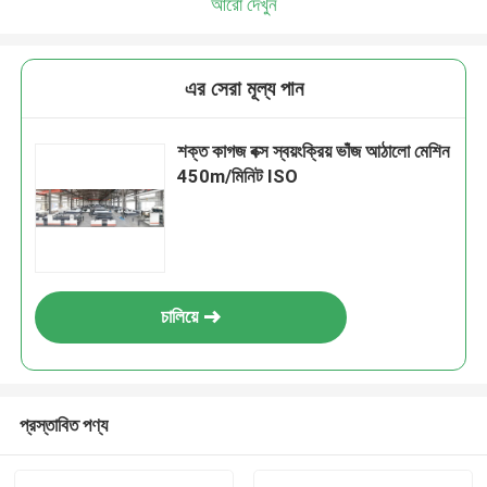
আরো দেখুন
এর সেরা মূল্য পান
শক্ত কাগজ বক্স স্বয়ংক্রিয় ভাঁজ আঠালো মেশিন
450m/মিনিট ISO
চালিয়ে
প্রস্তাবিত পণ্য