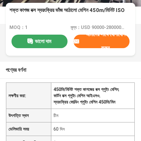
শক্ত কাগজ বক্স স্বয়ংক্রিয় ভাঁজ আঠালো মেশিন 450m/মিনিট ISO
MOQ：1
মূল্য：USD 90000-280000/SET
আমাদের সাথে যোগাযোগ
ভালো দাম
করুন
পণ্যের বর্ণনা
450মি/মিনিট শক্ত কাগজের বক্স গ্লুইং মেশিন
,
লক্ষণীয় করা:
কার্টন বক্স গ্লুইং মেশিন আইএসও
,
স্বয়ংক্রিয় ফোল্ডিং গ্লুইং মেশিন 450মি/মিন
উৎপত্তি স্থল
চীন
ডেলিভারি সময়
60 দিন