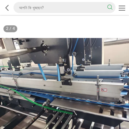
2
/
4