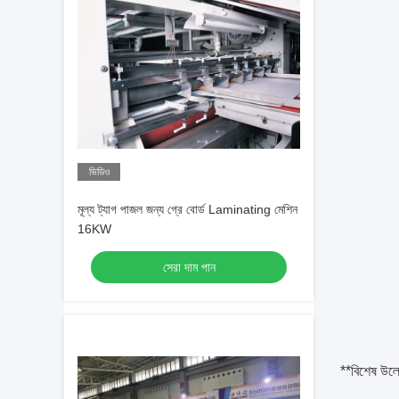
ভিডিও
মূল্য ট্যাগ পাজল জন্য গ্রে বোর্ড Laminating মেশিন
16KW
সেরা দাম পান
**বিশেষ উল্ল