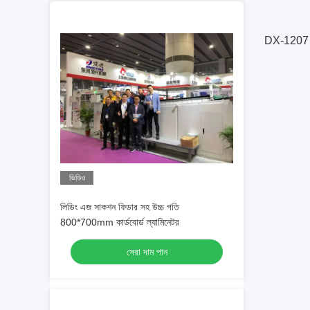
DX-1207 কার
ভিডিও
লিডিং এজ সাকশন ফিডার সহ উচ্চ গতি
800*700mm কার্ডবোর্ড ল্যামিনেটর
সেরা দাম পান