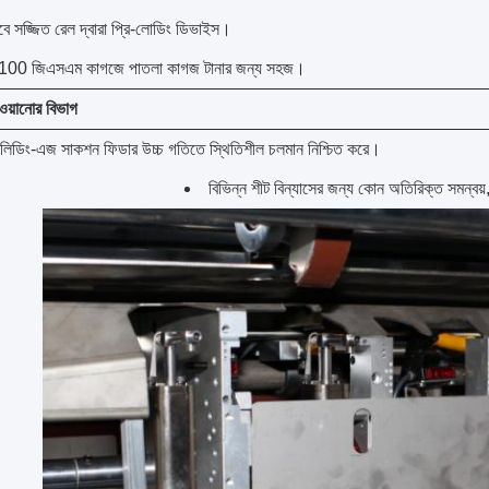
বে সজ্জিত রেল দ্বারা প্রি-লোডিং ডিভাইস।
্ন 100 জিএসএম কাগজে পাতলা কাগজ টানার জন্য সহজ।
াওয়ানোর বিভাগ
টপ লিডিং-এজ সাকশন ফিডার উচ্চ গতিতে স্থিতিশীল চলমান নিশ্চিত করে।
বিভিন্ন শীট বিন্যাসের জন্য কোন অতিরিক্ত সমন্বয