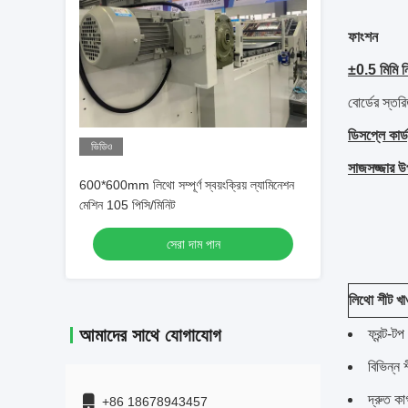
ফাংশন
±0.5 মিমি নির
বোর্ডের স্তর
ডিসপ্লে কার্ড
ভিডিও
সাজসজ্জার 
600*600mm লিথো সম্পূর্ণ স্বয়ংক্রিয় ল্যামিনেশন
মেশিন 105 পিসি/মিনিট
সেরা দাম পান
লিথো শীট খা
আমাদের সাথে যোগাযোগ
ফ্রন্ট-
বিভিন্ন
দ্রুত কা
+86 18678943457