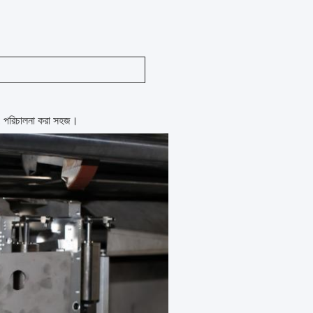
়, পরিচালনা করা সহজ।