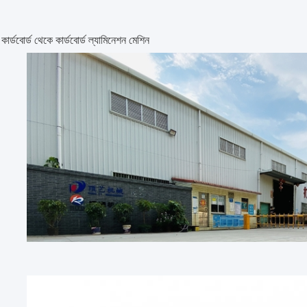
্ডবোর্ড থেকে কার্ডবোর্ড ল্যামিনেশন মেশিন