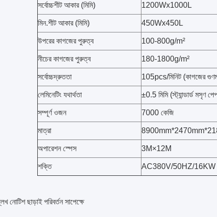
সর্বোচ্চশীট আকার (মিমি)
1200Wx1000L
মিন.শীট আকার (মিমি)
450Wx450L
উপরের কাগজের পুরুত্ব
100-800g/m²
নীচের কাগজের পুরুত্ব
180-1800g/m²
সর্বোচ্চদ্রুততা
105pcs/মিনিট (কাগজের গুণমা
লেমিনেটিং যথার্থতা
±0.5 মিমি (স্ট্যান্ডার্ড মসৃণ পে
সম্পূর্ণ ওজন
7000 কেজি
মাত্রা
8900mm*2470mm*2
অপারেশন স্পেস
3M×12M
শক্তি
AC380V/50HZ/16KW
েখ নোটিশ ছাড়াই পরিবর্তন সাপেক্ষে