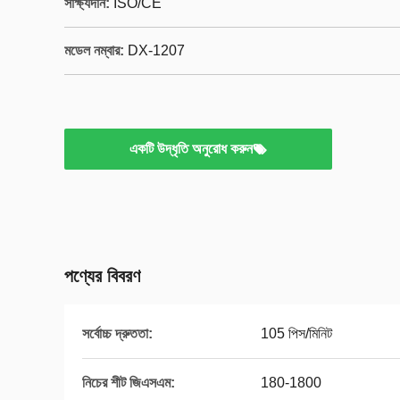
সাক্ষ্যদান:
ISO/CE
মডেল নম্বার:
DX-1207
একটি উদ্ধৃতি অনুরোধ করুন
পণ্যের বিবরণ
সর্বোচ্চ দ্রুততা:
105 পিস/মিনিট
নিচের শীট জিএসএম:
180-1800