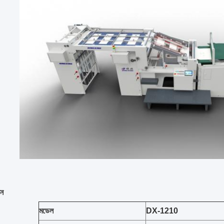
শন
মডেল
DX-1210