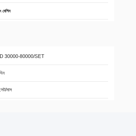
িং মেশিন
D 30000-80000/SET
দিন
সেট/মাস