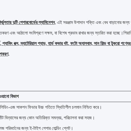
্ভুলতায় দুটি পেপারবোর্ডের ল্যামিনেশন
, এই সরঞ্জাম উপাদান শক্তি এবং বেধ বাড়ানোর জন্য প
িতকরণ এবং আঠালো সংমিশ্রণে সক্ষম, বা বিশেষ প্রভাব রাখার জন্য স্তরিত করা হচ্ছে।শিয়ারি
, প্যাকিং বক্স, ম্যাটেরিয়াল প্যাড, হার্ড কভার বই, ফটো অ্যালবাম, সান শিল্ড বা টুকরো পণ্যের
উপকরণ
.
ওয়ানো বিভাগ
টপ লিডিং-এজ সাকশন ফিডার উচ্চ গতিতে স্থিতিশীল চলমান নিশ্চিত করে।
 শীট বিন্যাসের জন্য কোন অতিরিক্ত সমন্বয়, পরিচালনা করা সহজ।
গজ পরিবর্তনের জন্য ই-টাইপ পেপার হোল্ডিং প্লেট।