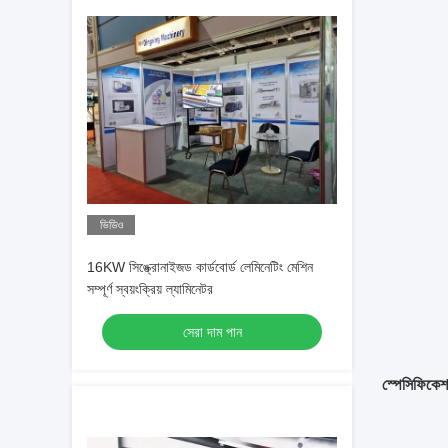
ভিডিও
16KW সিঙ্ক্রোনাইজড কার্ডবোর্ড লেমিনেটিং মেশিন
সম্পূর্ণ স্বয়ংক্রিয় ল্যামিনেটর
সেরা দাম পান
স্পেসিফিকে