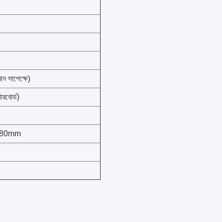
ন সাপেক্ষে)
পারবোর্ড)
180mm